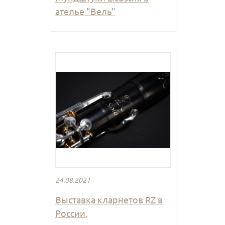
ателье "Вель"
24.08.2021
Выставка кларнетов RZ в
России.