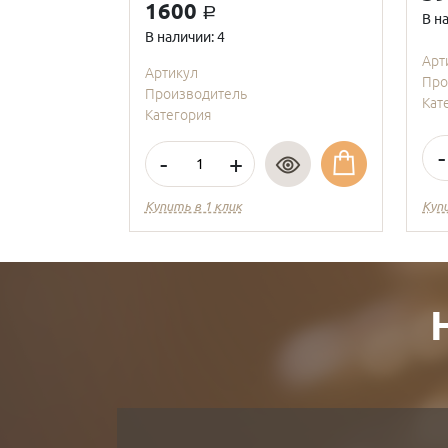
1600
a
В н
В наличии: 4
Арт
Артикул
Про
Производитель
Кат
Категория
-
-
+
Купить в 1 клик
Куп