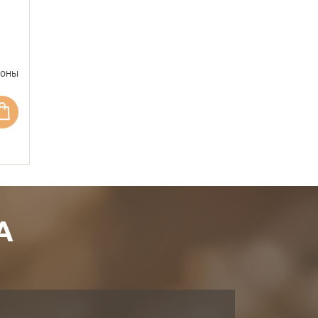
фоны
А