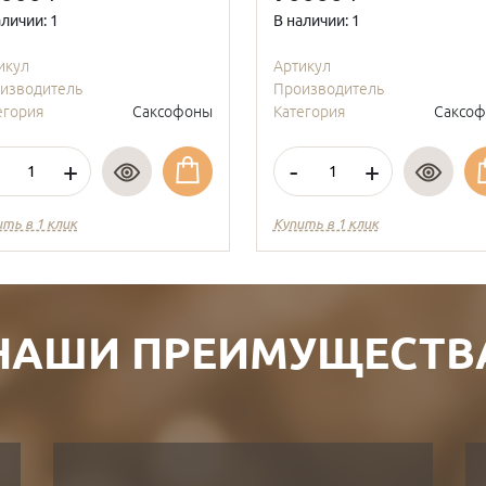
аличии: 1
В наличии: 1
икул
Артикул
изводитель
Производитель
егория
Саксофоны
Категория
Саксо
+
-
+
ить в 1 клик
Купить в 1 клик
НАШИ ПРЕИМУЩЕСТВ