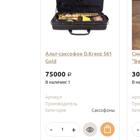
Альт-саксофон D.Krenz 561
См
Gold
"В
75000
3
a
В наличии: 1
В н
Артикул
Арт
Производитель
Про
Категория
Саксофоны
Кат
-
+
-