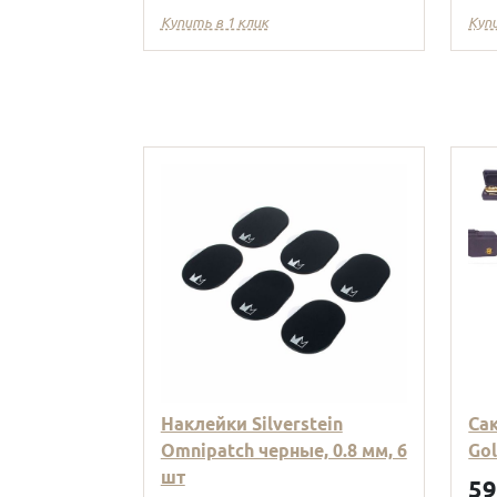
Купить в 1 клик
Куп
Наклейки Silverstein
Са
Omnipatch черные, 0.8 мм, 6
Go
шт
5