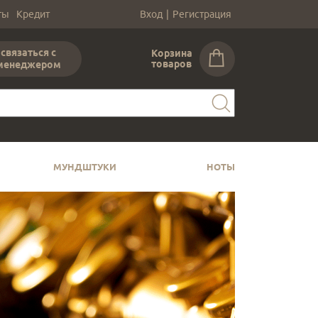
ты
Кредит
Вход
|
Регистрация
связаться с
Корзина
товаров
менеджером
МУНДШТУКИ
НОТЫ