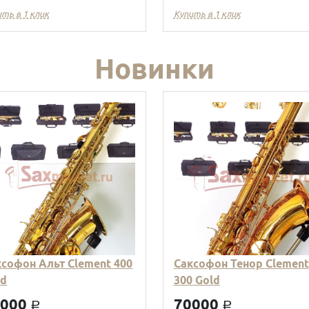
ить в 1 клик
Купить в 1 клик
Новинки
ксофон Альт Clement 400
Саксофон Тенор Clement
ld
300 Gold
9000
70000
a
a