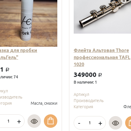
азка для пробки
Флейта Альтовая Thore
ельГель"
профессиональная TAFL
1020
01
a
349000
a
аличии: 74
В наличии: 1
икул
Артикул
изводитель
Производитель
егория
Масла, смазки
Категория
Фле
+
-
+