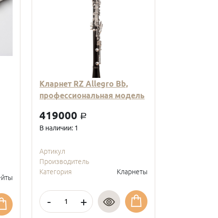
Кларнет RZ Allegro Bb,
Кларнет Вв
профессиональная модель
пластиковы
модель, с
419000
a
покрытие, 
В наличии: 1
95000
a
В наличии: 2
Артикул
Производитель
Артикул
Категория
Кларнеты
Производите
йты
Категория
-
+
-