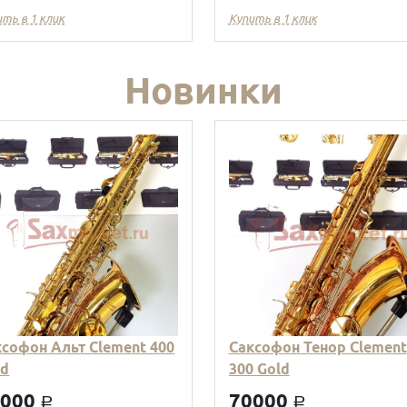
ить в 1 клик
Купить в 1 клик
Новинки
ксофон Альт Clement 400
Саксофон Тенор Clement
ld
300 Gold
9000
70000
a
a