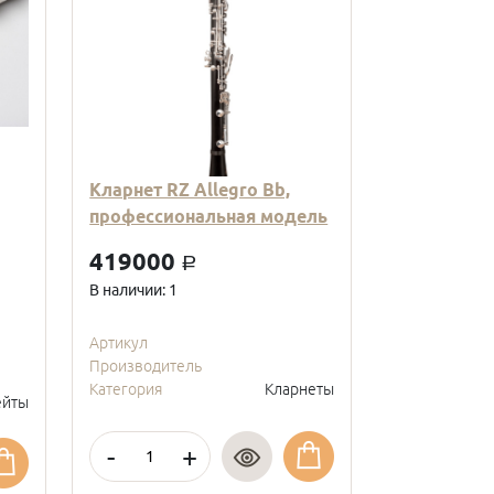
Кларнет RZ Allegro Bb,
Кларнет Вв
профессиональная модель
пластиковы
модель, с
419000
a
покрытие, 
В наличии: 1
95000
a
В наличии: 2
Артикул
Производитель
Артикул
Категория
Кларнеты
Производите
йты
Категория
-
+
-