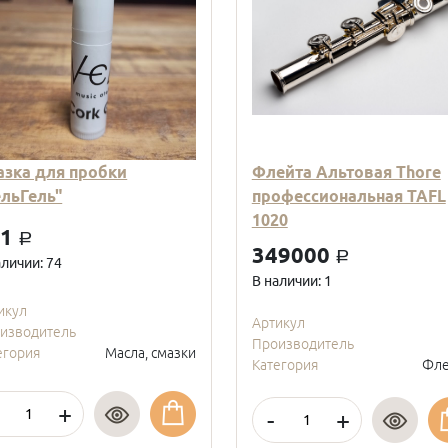
азка для пробки
Флейта Альтовая Thore
ельГель"
профессиональная TAFL
1020
01
a
349000
a
аличии: 74
В наличии: 1
икул
Артикул
изводитель
Производитель
егория
Масла, смазки
Категория
Фле
+
-
+