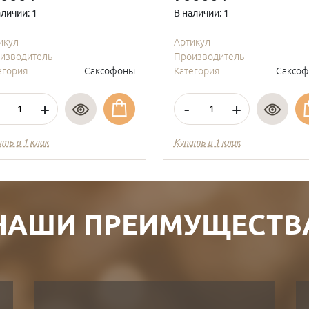
аличии: 1
В наличии: 1
икул
Артикул
изводитель
Производитель
егория
Саксофоны
Категория
Саксо
+
-
+
ить в 1 клик
Купить в 1 клик
НАШИ ПРЕИМУЩЕСТВ