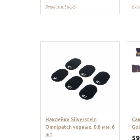
Купить в 1 клик
Куп
Наклейки Silverstein
Са
Omnipatch черные, 0.8 мм, 6
Go
шт
5