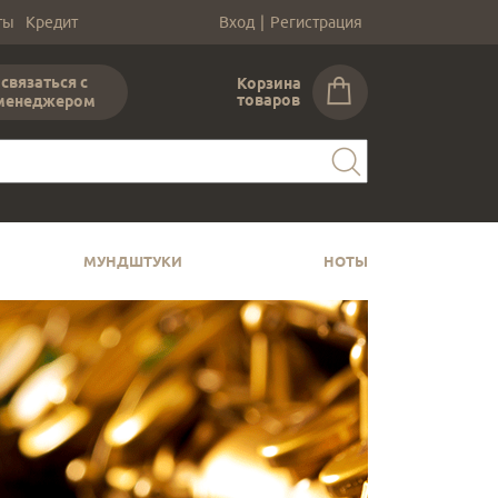
ты
Кредит
Вход
|
Регистрация
связаться с
Корзина
товаров
менеджером
МУНДШТУКИ
НОТЫ