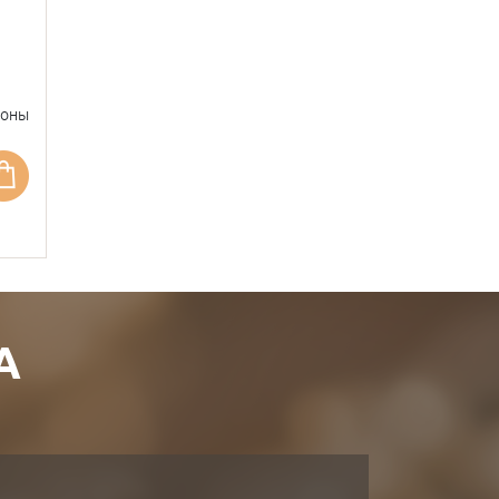
фоны
А