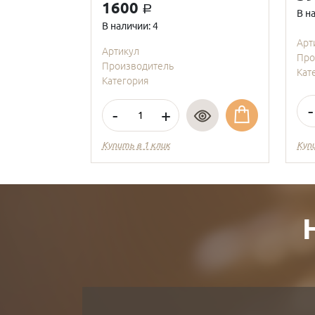
1600
a
В н
В наличии: 4
Арт
Артикул
Про
Производитель
Кат
Категория
-
-
+
Купить в 1 клик
Куп