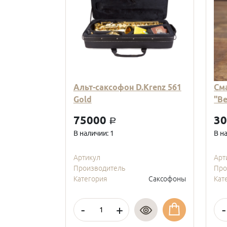
Альт-саксофон D.Krenz 561
См
Gold
"В
75000
3
a
В наличии: 1
В н
Артикул
Арт
Производитель
Про
Категория
Саксофоны
Кат
-
+
-