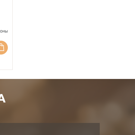
фоны
А