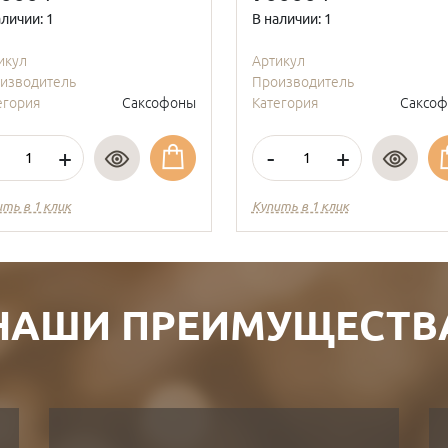
аличии: 1
В наличии: 1
икул
Артикул
изводитель
Производитель
егория
Саксофоны
Категория
Саксо
+
-
+
ить в 1 клик
Купить в 1 клик
НАШИ ПРЕИМУЩЕСТВ