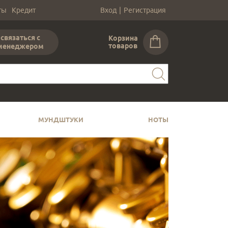
ты
Кредит
Вход
|
Регистрация
связаться с
Корзина
товаров
менеджером
МУНДШТУКИ
НОТЫ