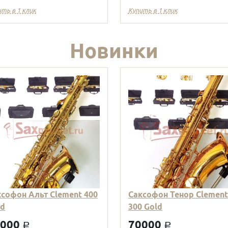
ить в 1 клик
Купить в 1 клик
Новинки
ксофон Альт Clement 400
Саксофон Тенор Clement
ld
300 Gold
9000
70000
a
a