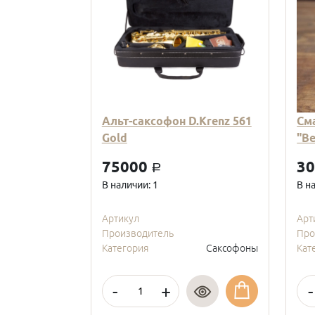
Альт-саксофон D.Krenz 561
См
Gold
"В
75000
3
a
В наличии: 1
В н
Артикул
Арт
Производитель
Про
Категория
Саксофоны
Кат
-
+
-