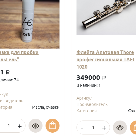
азка для пробки
Флейта Альтовая Thore
ельГель"
профессиональная TAFL
1020
01
a
349000
a
аличии: 74
В наличии: 1
икул
Артикул
изводитель
Производитель
егория
Масла, смазки
Категория
Фле
+
-
+