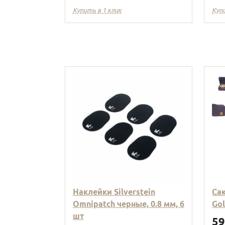
Купить в 1 клик
Куп
Наклейки Silverstein
Са
Omnipatch черные, 0.8 мм, 6
Go
шт
5