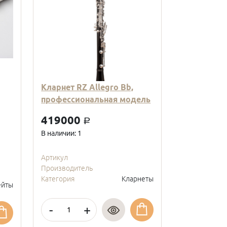
Кларнет RZ Allegro Bb,
Кларнет Вв
профессиональная модель
пластиковы
модель, с
419000
a
покрытие, 
В наличии: 1
95000
a
В наличии: 2
Артикул
Производитель
Артикул
Категория
Кларнеты
Производите
йты
Категория
-
+
-