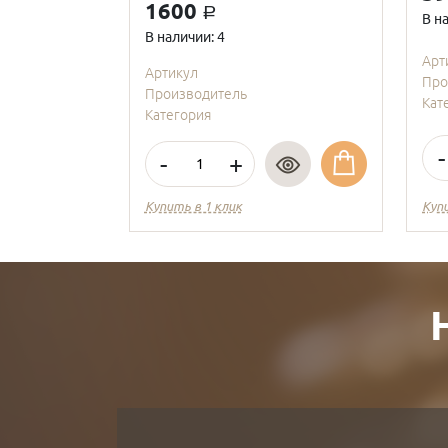
1600
a
В н
В наличии: 4
Арт
Артикул
Про
Производитель
Кат
Категория
-
-
+
Купить в 1 клик
Куп