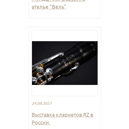
ателье "Вель"
24.08.2021
Выставка кларнетов RZ в
России.