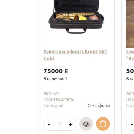
Альт-саксофон D.Krenz 561
См
Gold
"В
75000
3
a
В наличии: 1
В н
Артикул
Арт
Производитель
Про
Категория
Саксофоны
Кат
-
+
-