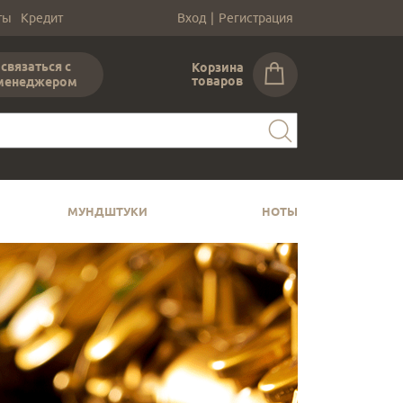
ты
Кредит
Вход
|
Регистрация
связаться с
Корзина
товаров
менеджером
МУНДШТУКИ
НОТЫ