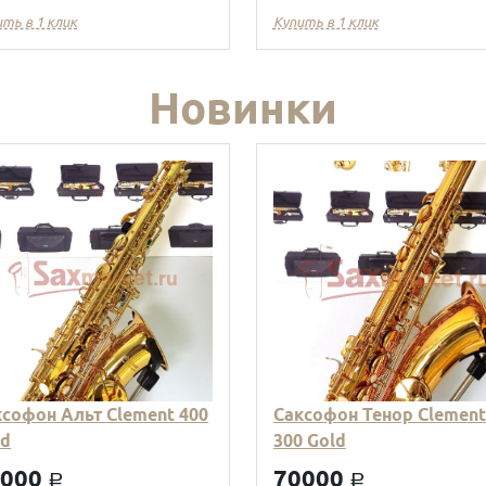
ить в 1 клик
Купить в 1 клик
Новинки
ксофон Альт Clement 400
Саксофон Тенор Clement
ld
300 Gold
9000
70000
a
a