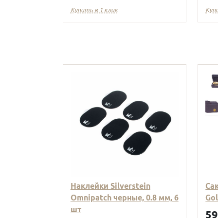
Купить в 1 клик
Куп
Наклейки Silverstein
Са
Omnipatch черные, 0.8 мм, 6
Go
шт
5