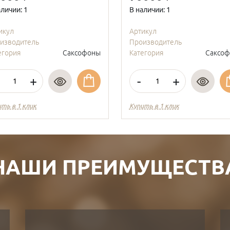
аличии: 1
В наличии: 1
икул
Артикул
изводитель
Производитель
егория
Саксофоны
Категория
Саксо
+
-
+
ить в 1 клик
Купить в 1 клик
НАШИ ПРЕИМУЩЕСТВ