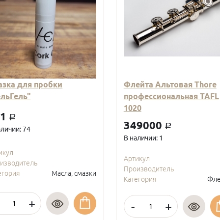
азка для пробки
Флейта Альтовая Thore
ельГель"
профессиональная TAFL
1020
01
a
349000
a
аличии: 74
В наличии: 1
икул
Артикул
изводитель
Производитель
егория
Масла, смазки
Категория
Фле
+
-
+