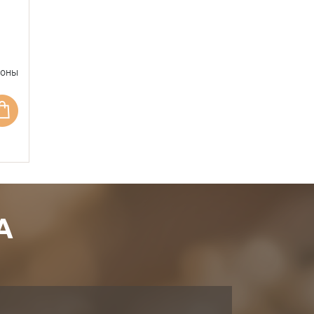
фоны
А