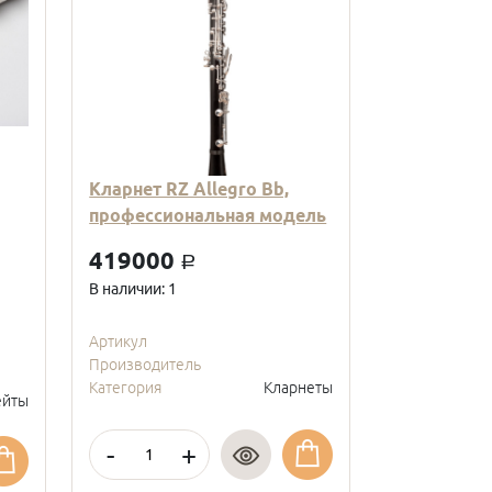
Кларнет RZ Allegro Bb,
Кларнет Вв
профессиональная модель
пластиковы
модель, с
419000
a
покрытие, 
В наличии: 1
95000
a
В наличии: 2
Артикул
Производитель
Артикул
Категория
Кларнеты
Производите
йты
Категория
-
+
-