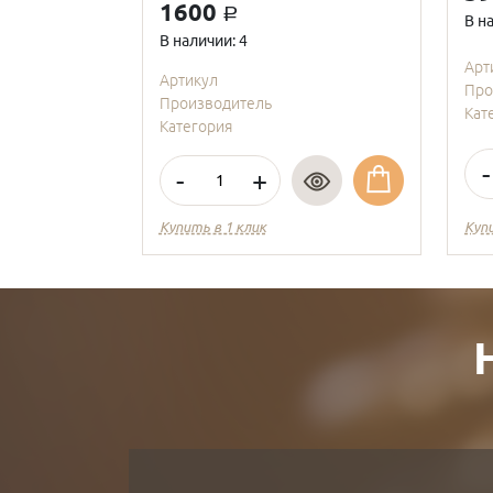
1600
a
В н
В наличии: 4
Арт
Артикул
Про
Производитель
Кат
Категория
-
-
+
Купить в 1 клик
Куп