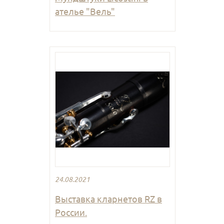
ателье "Вель"
24.08.2021
Выставка кларнетов RZ в
России.