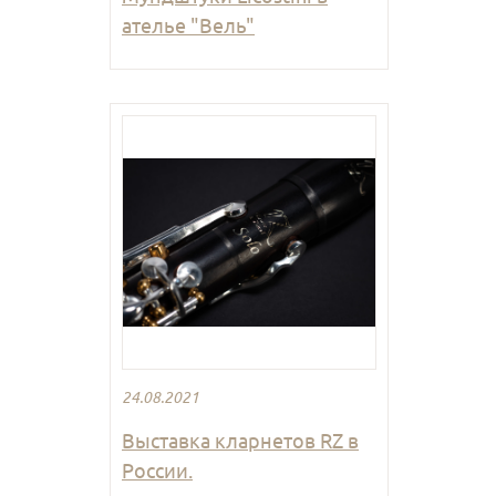
ателье "Вель"
24.08.2021
Выставка кларнетов RZ в
России.