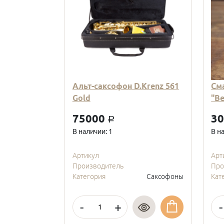
Альт-саксофон D.Krenz 561
См
Gold
"В
75000
3
a
В наличии: 1
В н
Артикул
Арт
Производитель
Про
Категория
Саксофоны
Кат
-
+
-