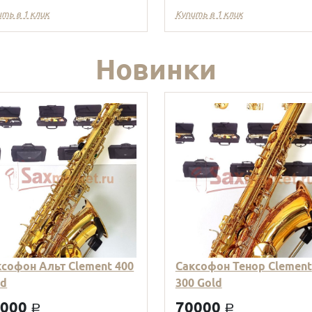
ить в 1 клик
Купить в 1 клик
Новинки
ксофон Альт Clement 400
Саксофон Тенор Clement
ld
300 Gold
9000
70000
a
a