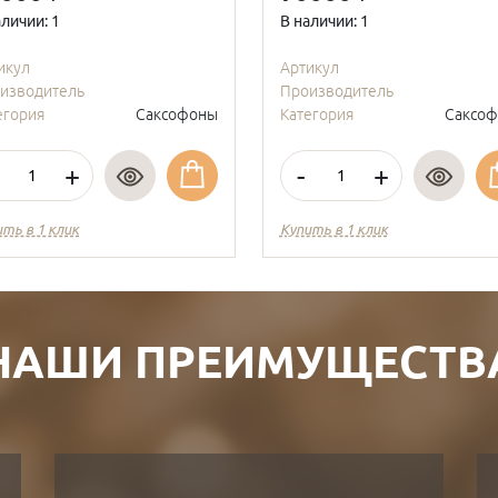
аличии: 1
В наличии: 1
икул
Артикул
изводитель
Производитель
егория
Саксофоны
Категория
Саксо
+
-
+
ить в 1 клик
Купить в 1 клик
НАШИ ПРЕИМУЩЕСТВ