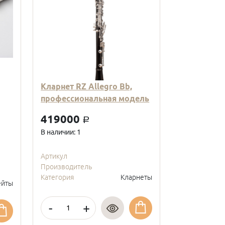
Кларнет RZ Allegro Bb,
Кларнет Вв
профессиональная модель
пластиковы
модель, с
419000
a
покрытие, 
В наличии: 1
95000
a
В наличии: 2
Артикул
Производитель
Артикул
Категория
Кларнеты
Производите
йты
Категория
-
+
-