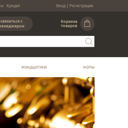
ты
Кредит
Вход
|
Регистрация
связаться с
Корзина
товаров
менеджером
МУНДШТУКИ
НОТЫ