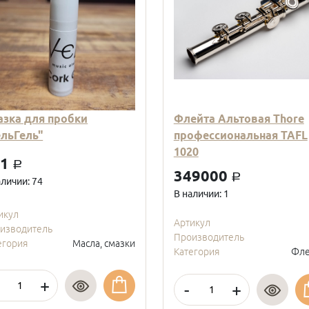
азка для пробки
Флейта Альтовая Thore
ельГель"
профессиональная TAFL
1020
01
a
349000
a
аличии: 74
В наличии: 1
икул
Артикул
изводитель
Производитель
егория
Масла, смазки
Категория
Фле
+
-
+