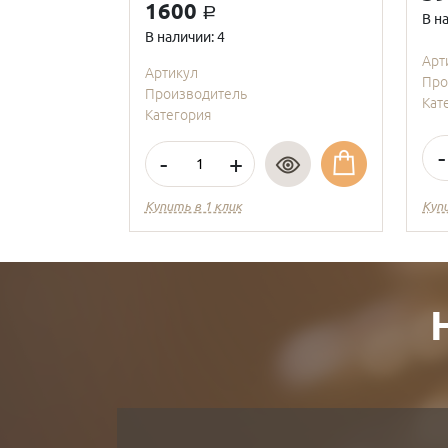
1600
a
В н
В наличии: 4
Арт
Артикул
Про
Производитель
Кат
Категория
-
-
+
Купить в 1 клик
Куп