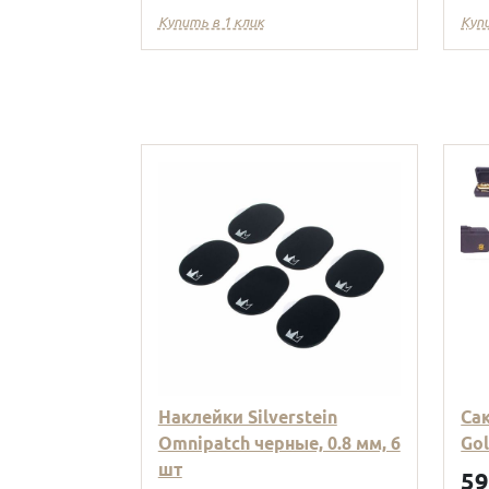
Купить в 1 клик
Куп
Наклейки Silverstein
Са
Omnipatch черные, 0.8 мм, 6
Go
шт
5