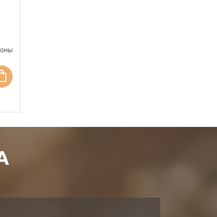
фоны
А