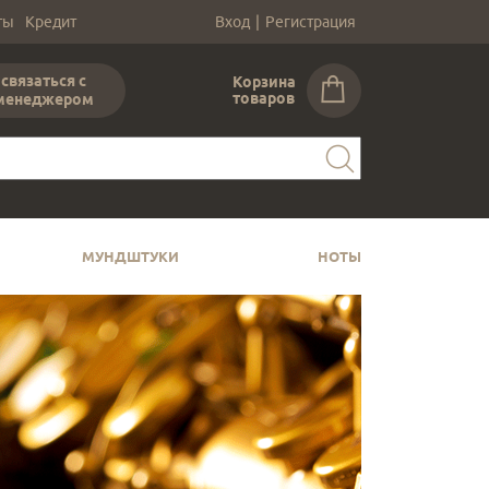
ты
Кредит
Вход
|
Регистрация
связаться с
Корзина
товаров
менеджером
МУНДШТУКИ
НОТЫ