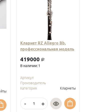
Кларнет RZ Allegro Bb,
Кларнет Вв
профессиональная модель
пластиковы
модель, с
419000
a
покрытие, 
В наличии: 1
95000
a
В наличии: 2
Артикул
Производитель
Артикул
Категория
Кларнеты
Производите
йты
Категория
-
+
-