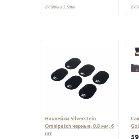
Купить в 1 клик
Куп
Наклейки Silverstein
Са
Omnipatch черные, 0.8 мм, 6
Go
шт
5