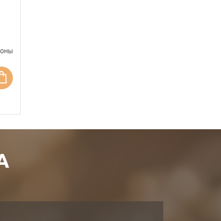
фоны
А