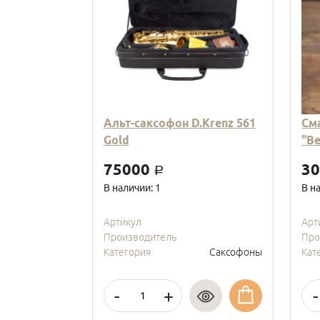
Альт-саксофон D.Krenz 561
См
Gold
"В
75000
3
a
В наличии: 1
В н
Артикул
Арт
Производитель
Про
Категория
Саксофоны
Кат
-
+
-