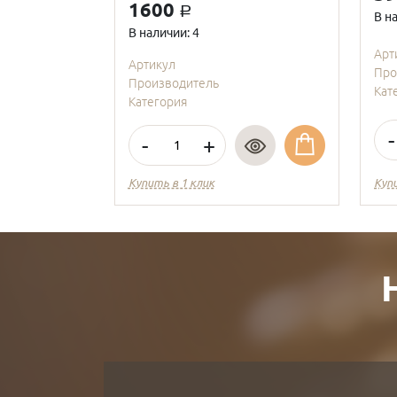
1600
a
В н
В наличии: 4
Арт
Артикул
Про
Производитель
Кат
Категория
-
-
+
Купить в 1 клик
Куп