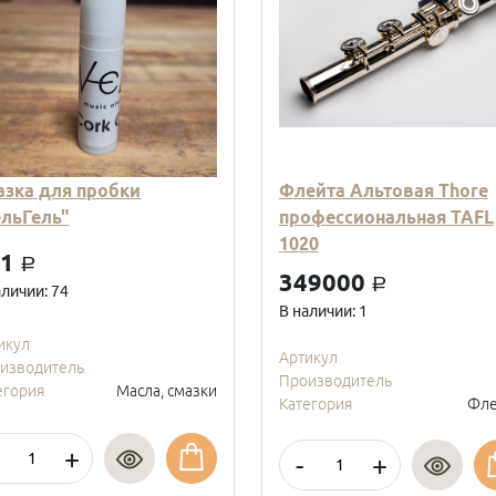
азка для пробки
Флейта Альтовая Thore
ельГель"
профессиональная TAFL
1020
01
a
349000
a
аличии: 74
В наличии: 1
икул
Артикул
изводитель
Производитель
егория
Масла, смазки
Категория
Фле
+
-
+