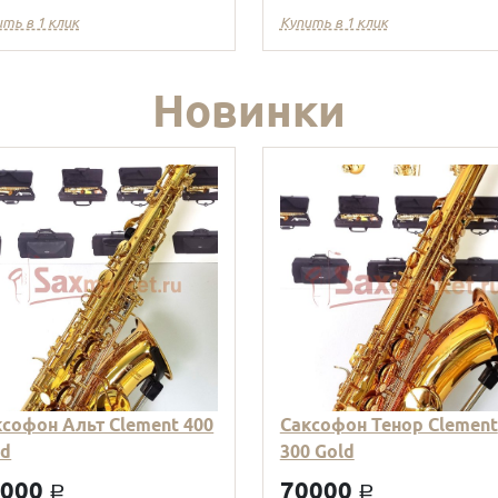
ить в 1 клик
Купить в 1 клик
Новинки
ксофон Альт Clement 400
Саксофон Тенор Clement
ld
300 Gold
9000
70000
a
a