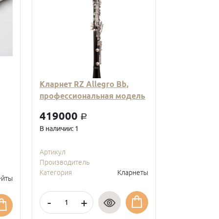
Кларнет RZ Allegro Bb,
Кларнет Вв
профессиональная модель
пластиковы
модель, с
419000
a
покрытие, 
В наличии: 1
95000
a
В наличии: 2
Артикул
Производитель
Артикул
Категория
Кларнеты
Производите
йты
Категория
-
+
-