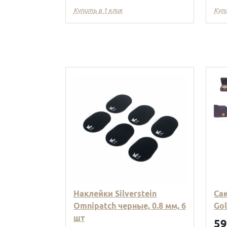
Купить в 1 клик
Куп
Наклейки Silverstein
Са
Omnipatch черные, 0.8 мм, 6
Go
шт
5