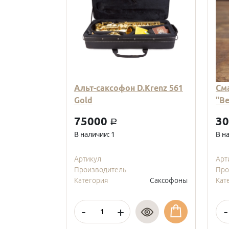
Альт-саксофон D.Krenz 561
См
Gold
"В
75000
3
a
В наличии: 1
В н
Артикул
Арт
Производитель
Про
Категория
Саксофоны
Кат
-
+
-