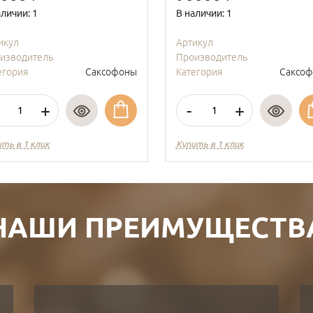
аличии: 1
В наличии: 1
икул
Артикул
изводитель
Производитель
егория
Саксофоны
Категория
Саксо
+
-
+
ить в 1 клик
Купить в 1 клик
НАШИ ПРЕИМУЩЕСТВ