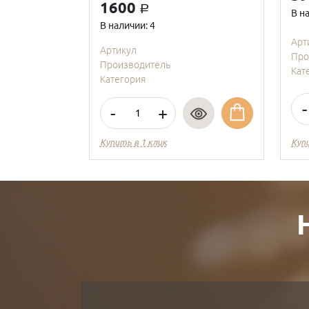
1600
a
В н
В наличии: 4
Арт
Артикул
Про
Производитель
Кат
Категория
-
-
+
Купить в 1 клик
Куп