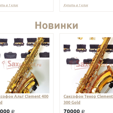
ить в 1 клик
Купить в 1 клик
Новинки
ксофон Альт Clement 400
Саксофон Тенор Clement
ld
300 Gold
9000
70000
a
a