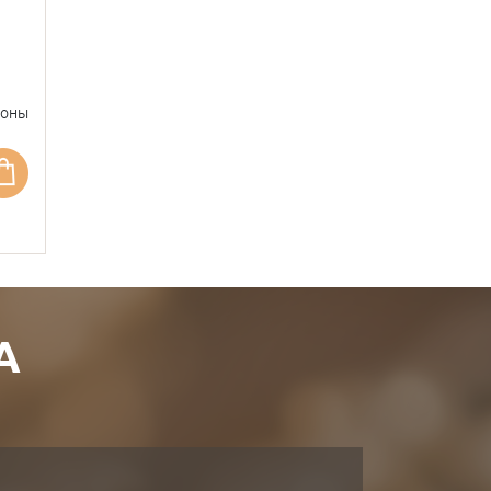
фоны
А