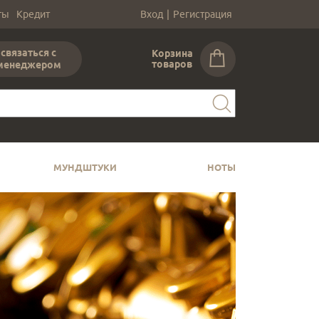
ты
Кредит
Вход
|
Регистрация
связаться с
Корзина
товаров
менеджером
МУНДШТУКИ
НОТЫ