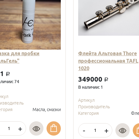
азка для пробки
Флейта Альтовая Thore
ельГель"
профессиональная TAFL
1020
01
a
349000
a
аличии: 74
В наличии: 1
икул
Артикул
изводитель
Производитель
егория
Масла, смазки
Категория
Фле
+
-
+