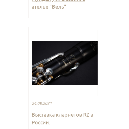
ателье "Вель"
24.08.2021
Выставка кларнетов RZ в
России.