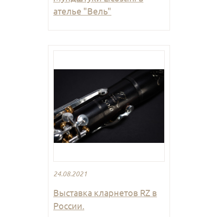
ателье "Вель"
24.08.2021
Выставка кларнетов RZ в
России.