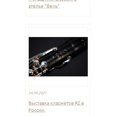
ателье "Вель"
24.08.2021
Выставка кларнетов RZ в
России.