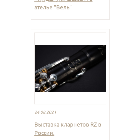
ателье "Вель"
24.08.2021
Выставка кларнетов RZ в
России.