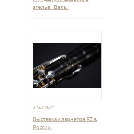
ателье "Вель"
24.08.2021
Выставка кларнетов RZ в
России.