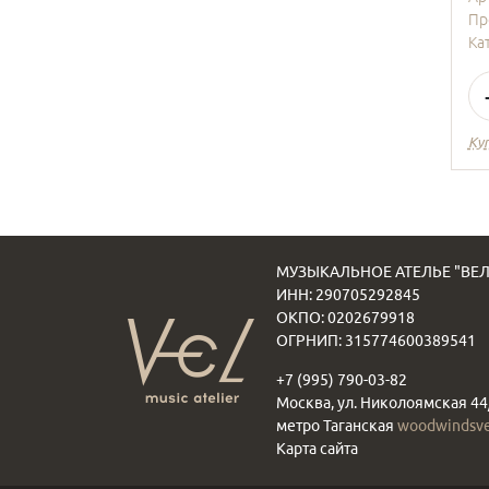
Пр
Ка
Куп
МУЗЫКАЛЬНОЕ АТЕЛЬЕ "ВЕЛ
ИНН: 290705292845
ОКПО: 0202679918
ОГРНИП: 315774600389541
+7 (995) 790-03-82
Москва, ул. Николоямская 44
метро Таганская
woodwindsv
Карта сайта