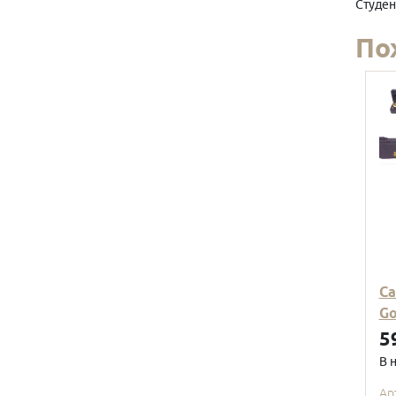
Студен
По
Са
Go
5
В 
Ар