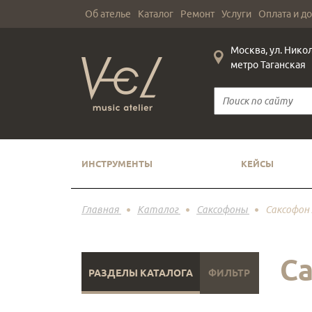
Об ателье
Каталог
Ремонт
Услуги
Оплата и д
Москва, ул. Нико
метро Таганская
ИНСТРУМЕНТЫ
КЕЙСЫ
Главная
Каталог
Саксофоны
Саксофон 
Са
РАЗДЕЛЫ КАТАЛОГА
ФИЛЬТР