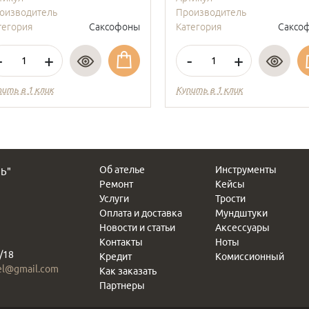
оизводитель
Производитель
тегория
Саксофоны
Категория
Саксо
-
+
-
+
ить в 1 клик
Купить в 1 клик
Об ателье
Инструменты
Ь"
Ремонт
Кейсы
Услуги
Трости
Оплата и доставка
Мундштуки
Новости и статьи
Аксессуары
Контакты
Ноты
/18
Кредит
Комиссионный
el@gmail.com
Как заказать
Партнеры