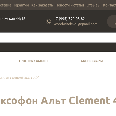
оставка
Гарантии
Как заказать
Новости и статьи
Отзывы
Контак
лоямская 44/18
+7 (995) 790-03-82
woodwindsvel@gmail.com
ТРОСТИ/КАМЫШ
АКСЕССУАРЫ
Альт Clement 400 Gold
ксофон Альт Clement 