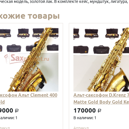
ческая модель, золотой лак. В комплекте кейс, мундштук, лигатура, 
хожие товары
ксофон Альт Clement 400
Альт-саксофон D.Krenz 
ld
Matte Gold Body Gold K
9000
170000
a
a
наличии: 1
В наличии: 1
тикул
Артикул