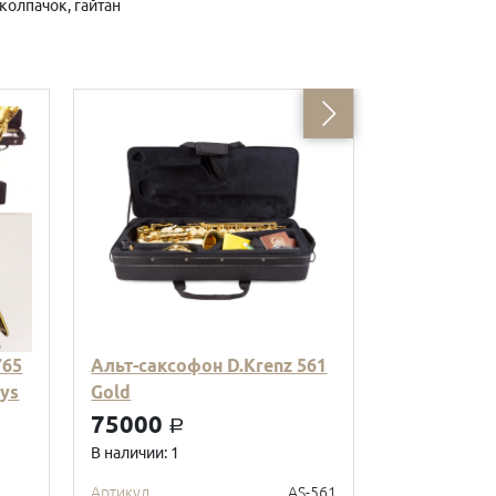
колпачок, гайтан
765
Альт-саксофон D.Krenz 561
Саксофон А
eys
Gold
Gold
75000
53000
a
a
В наличии: 1
В наличии: 1
Артикул
AS-561
Артикул