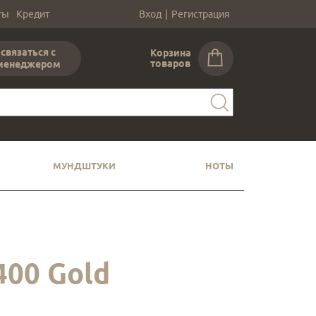
ты
Кредит
Вход
|
Регистрация
связаться с
Корзина
товаров
менеджером
МУНДШТУКИ
НОТЫ
400 Gold