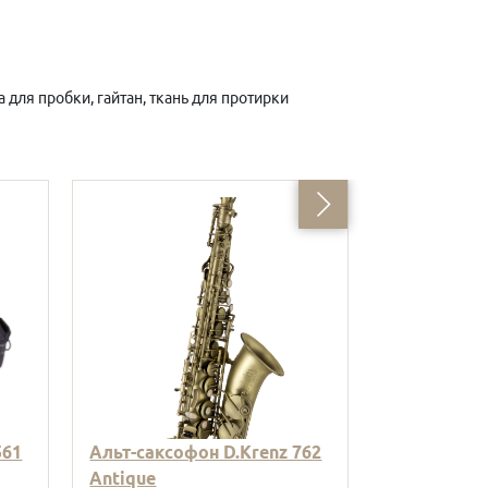
 для пробки, гайтан, ткань для протирки
561
Альт-саксофон D.Krenz 762
Саксофон А
Antique
Gold