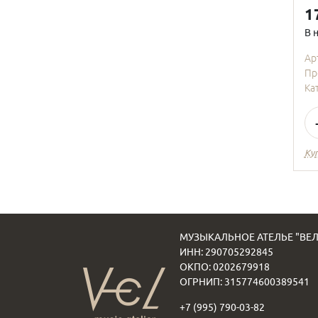
1
В 
Ар
Пр
Ка
Куп
МУЗЫКАЛЬНОЕ АТЕЛЬЕ "ВЕЛ
ИНН: 290705292845
ОКПО: 0202679918
ОГРНИП: 315774600389541
+7 (995) 790-03-82