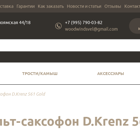
оставка
Гарантии
Как заказать
Новости и статьи
Отзывы
Контак
лоямская 44/18
+7 (995) 790-03-82
woodwindsvel@gmail.com
ТРОСТИ/КАМЫШ
АКСЕССУАРЫ
офон D.Krenz 561 Gold
ьт-саксофон D.Krenz 5