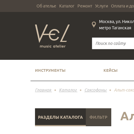
Об ателье
Каталог
Ремонт
Услуги
Оплата и д
Москва, ул. Нико
метро Таганская
ИНСТРУМЕНТЫ
КЕЙСЫ
Главная
Каталог
Саксофоны
Альт-сакс
Ал
РАЗДЕЛЫ КАТАЛОГА
ФИЛЬТР