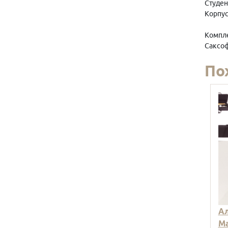
Студен
Корпус
Компле
Саксоф
По
Ал
Ma