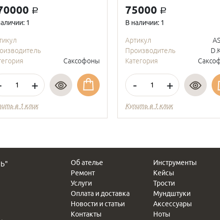
70000
75000
a
a
наличии: 1
В наличии: 1
тикул
Артикул
A
оизводитель
Производитель
D.
тегория
Саксофоны
Категория
Саксо
-
+
-
+
ить в 1 клик
Купить в 1 клик
Об ателье
Инструменты
Ь"
Ремонт
Кейсы
Услуги
Трости
Оплата и доставка
Мундштуки
Новости и статьи
Аксессуары
Контакты
Ноты