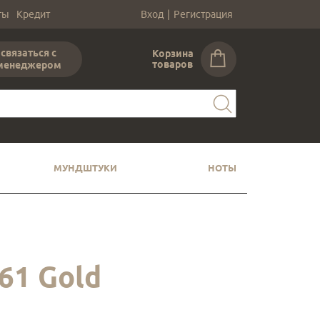
ты
Кредит
Вход
|
Регистрация
связаться с
Корзина
товаров
менеджером
МУНДШТУКИ
НОТЫ
61 Gold